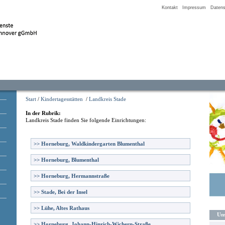
Kontakt
Impressum
Datens
Start
/
Kindertagesstätten
/
Landkreis Stade
In der Rubrik:
Landkreis Stade
finden Sie folgende Einrichtungen:
>>
Horneburg, Waldkindergarten Blumenthal
>>
Horneburg, Blumenthal
>>
Horneburg, Hermannstraße
>>
Stade, Bei der Insel
>>
Lühe, Altes Rathaus
Uns
>>
Horneburg, Johann-Hinrich-Wichern-Straße