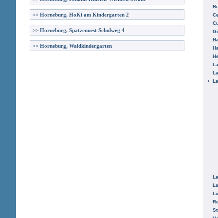
B
>>
Horneburg, HoKi am Kindergarten 2
Ce
C
>>
Horneburg, Spatzennest Schulweg 4
Gö
H
>>
Horneburg, Waldkindergarten
H
He
La
La
La
La
La
L
R
St