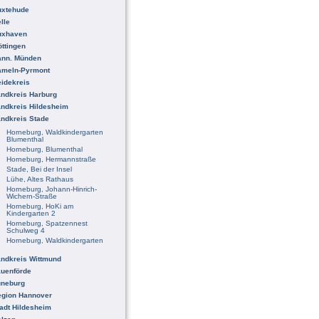
uxtehude
lle
uxhaven
ttingen
ann. Münden
ameln-Pyrmont
idekreis
ndkreis Harburg
ndkreis Hildesheim
ndkreis Stade
Horneburg, Waldkindergarten
Blumenthal
Horneburg, Blumenthal
Horneburg, Hermannstraße
Stade, Bei der Insel
Lühe, Altes Rathaus
Horneburg, Johann-Hinrich-
Wichern-Straße
Horneburg, HoKi am
Kindergarten 2
Horneburg, Spatzennest
Schulweg 4
Horneburg, Waldkindergarten
ndkreis Wittmund
uenförde
üneburg
egion Hannover
adt Hildesheim