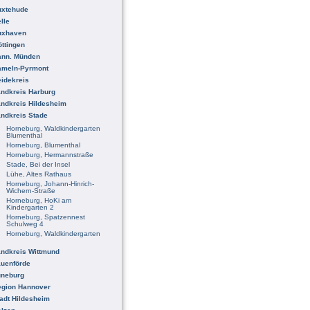
uxtehude
lle
uxhaven
ttingen
ann. Münden
ameln-Pyrmont
idekreis
ndkreis Harburg
ndkreis Hildesheim
ndkreis Stade
Horneburg, Waldkindergarten
Blumenthal
Horneburg, Blumenthal
Horneburg, Hermannstraße
Stade, Bei der Insel
Lühe, Altes Rathaus
Horneburg, Johann-Hinrich-
Wichern-Straße
Horneburg, HoKi am
Kindergarten 2
Horneburg, Spatzennest
Schulweg 4
Horneburg, Waldkindergarten
ndkreis Wittmund
uenförde
üneburg
egion Hannover
adt Hildesheim