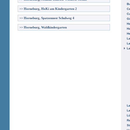
B
>>
Horneburg, HoKi am Kindergarten 2
Ce
C
>>
Horneburg, Spatzennest Schulweg 4
Gö
H
>>
Horneburg, Waldkindergarten
H
He
La
La
La
La
La
L
R
St