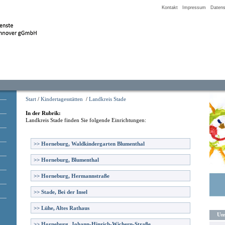
Kontakt
Impressum
Datens
Start
/
Kindertagesstätten
/
Landkreis Stade
In der Rubrik:
Landkreis Stade
finden Sie folgende Einrichtungen:
>>
Horneburg, Waldkindergarten Blumenthal
>>
Horneburg, Blumenthal
>>
Horneburg, Hermannstraße
>>
Stade, Bei der Insel
>>
Lühe, Altes Rathaus
Uns
>>
Horneburg, Johann-Hinrich-Wichern-Straße