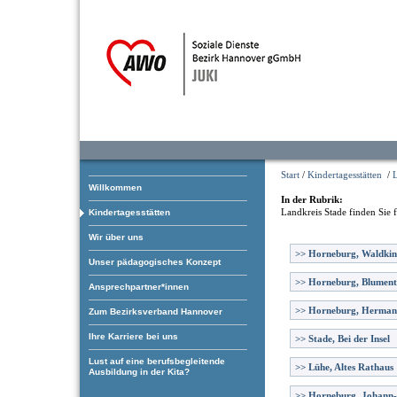
Start
/
Kindertagesstätten
/
L
Willkommen
In der Rubrik:
Landkreis Stade
finden Sie 
Kindertagesstätten
Wir über uns
>>
Horneburg, Waldkin
Unser pädagogisches Konzept
>>
Horneburg, Blument
Ansprechpartner*innen
>>
Horneburg, Herman
Zum Bezirksverband Hannover
Ihre Karriere bei uns
>>
Stade, Bei der Insel
Lust auf eine berufsbegleitende
>>
Lühe, Altes Rathaus
Ausbildung in der Kita?
>>
Horneburg, Johann-