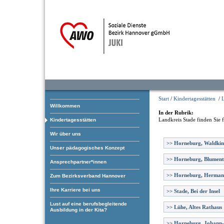
Start
/
Kindertagesstätten
/
L
Willkommen
In der Rubrik:
Landkreis Stade
finden Sie 
Kindertagesstätten
Wir über uns
>>
Horneburg, Waldkin
Unser pädagogisches Konzept
>>
Horneburg, Blument
Ansprechpartner*innen
>>
Horneburg, Herman
Zum Bezirksverband Hannover
Ihre Karriere bei uns
>>
Stade, Bei der Insel
Lust auf eine berufsbegleitende
>>
Lühe, Altes Rathaus
Ausbildung in der Kita?
>>
Horneburg, Johann-