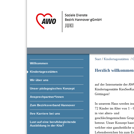
Start
/
Kindertagesstätten
/
Willkommen
Herzlich willkommen
Kindertagesstätten
Wir über uns
auf der Internetseite der A
Unser pädagogisches Konzept
Kindertagesstätte KiesSeeKa
Göttingen!
Ansprechpartner*innen
In unserem Haus werden in
Zum Bezirksverband Hannover
72 Kinder im Alter von 1 - 
in vier alters- und
Ihre Karriere bei uns
geschlechtsgemischten Gru
Lust auf eine berufsbegleitende
betreut. Unser Konzept baut 
Ausbildung in der Kita?
welcher eine ganzheitliche 
Lebensbereichen bis zum Err