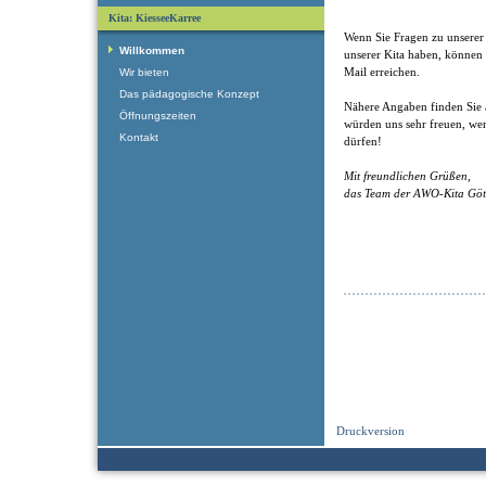
Kita: KiesseeKarree
Wenn Sie Fragen zu unserer 
Willkommen
unserer Kita haben, können 
Mail erreichen.
Wir bieten
Das pädagogische Konzept
Nähere Angaben finden Sie 
Öffnungszeiten
würden uns sehr freuen, we
Kontakt
dürfen!
Mit freundlichen Grüßen,
das Team der AWO-Kita Göt
Druckversion