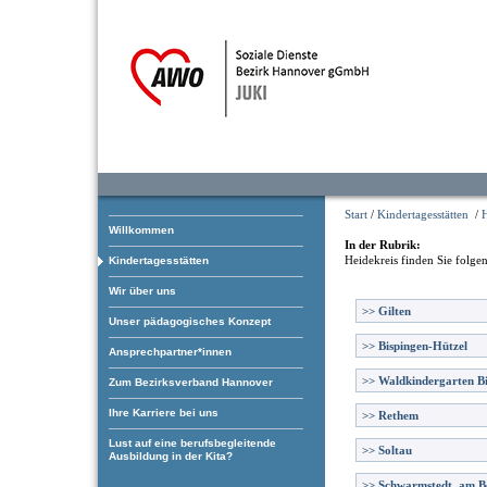
Start
/
Kindertagesstätten
/
H
Willkommen
In der Rubrik:
Heidekreis
finden Sie folge
Kindertagesstätten
Wir über uns
>>
Gilten
Unser pädagogisches Konzept
>>
Bispingen-Hützel
Ansprechpartner*innen
>>
Waldkindergarten B
Zum Bezirksverband Hannover
Ihre Karriere bei uns
>>
Rethem
Lust auf eine berufsbegleitende
>>
Soltau
Ausbildung in der Kita?
>>
Schwarmstedt, am B