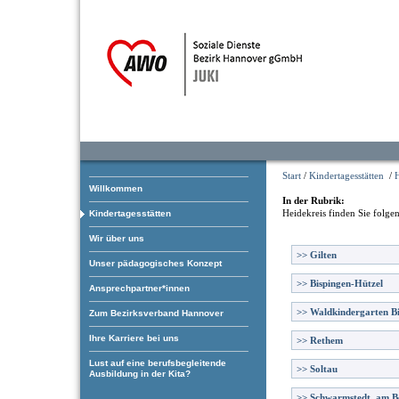
Start
/
Kindertagesstätten
/
H
Willkommen
In der Rubrik:
Heidekreis
finden Sie folge
Kindertagesstätten
Wir über uns
>>
Gilten
Unser pädagogisches Konzept
>>
Bispingen-Hützel
Ansprechpartner*innen
>>
Waldkindergarten B
Zum Bezirksverband Hannover
Ihre Karriere bei uns
>>
Rethem
Lust auf eine berufsbegleitende
>>
Soltau
Ausbildung in der Kita?
>>
Schwarmstedt, am B