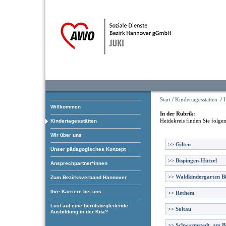
Start
/
Kindertagesstätten
/
H
Willkommen
In der Rubrik:
Heidekreis
finden Sie folge
Kindertagesstätten
Wir über uns
>>
Gilten
Unser pädagogisches Konzept
>>
Bispingen-Hützel
Ansprechpartner*innen
>>
Waldkindergarten B
Zum Bezirksverband Hannover
Ihre Karriere bei uns
>>
Rethem
Lust auf eine berufsbegleitende
>>
Soltau
Ausbildung in der Kita?
>>
Schwarmstedt, am B