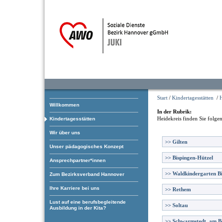
Start
/
Kindertagesstätten
/
H
Willkommen
In der Rubrik:
Heidekreis
finden Sie folge
Kindertagesstätten
Wir über uns
>>
Gilten
Unser pädagogisches Konzept
>>
Bispingen-Hützel
Ansprechpartner*innen
>>
Waldkindergarten B
Zum Bezirksverband Hannover
Ihre Karriere bei uns
>>
Rethem
Lust auf eine berufsbegleitende
>>
Soltau
Ausbildung in der Kita?
>>
Schwarmstedt, am B