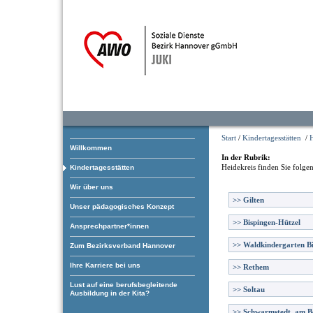
Start
/
Kindertagesstätten
/
H
Willkommen
In der Rubrik:
Heidekreis
finden Sie folge
Kindertagesstätten
Wir über uns
>>
Gilten
Unser pädagogisches Konzept
>>
Bispingen-Hützel
Ansprechpartner*innen
>>
Waldkindergarten B
Zum Bezirksverband Hannover
Ihre Karriere bei uns
>>
Rethem
Lust auf eine berufsbegleitende
>>
Soltau
Ausbildung in der Kita?
>>
Schwarmstedt, am B