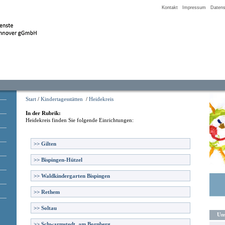
Kontakt
Impressum
Datens
Start
/
Kindertagesstätten
/
Heidekreis
In der Rubrik:
Heidekreis
finden Sie folgende Einrichtungen:
>>
Gilten
>>
Bispingen-Hützel
>>
Waldkindergarten Bispingen
>>
Rethem
>>
Soltau
Uns
>>
Schwarmstedt, am Bornberg