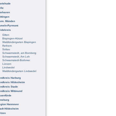
uxtehude
lle
uxhaven
ttingen
ann. Münden
ameln-Pyrmont
idekreis
Gilten
Bispingen-Hützel
Waldkindergarten Bispingen
Rethem
Soltau
Schwarmstedt, am Bornberg
Schwarmstedt, Am Loh
Schwarmstedt-Bothmer
Lünzen
Lindwedel
Waldkindergarten Lindwedel
ndkreis Harburg
ndkreis Hildesheim
ndkreis Stade
ndkreis Wittmund
uenförde
üneburg
egion Hannover
adt Hildesheim
lzen