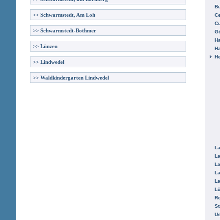
B
>>
Schwarmstedt, Am Loh
Ce
C
>>
Schwarmstedt-Bothmer
Gö
H
>>
Lünzen
H
He
>>
Lindwedel
>>
Waldkindergarten Lindwedel
La
La
La
La
La
L
R
St
Ue