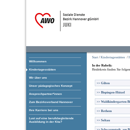
Start
/
Kindertagesstätten
/
H
Willkommen
In der Rubrik:
Heidekreis
finden Sie folge
Kindertagesstätten
Wir über uns
>>
Gilten
Unser pädagogisches Konzept
>>
Bispingen-Hützel
Ansprechpartner*innen
>>
Waldkindergarten B
Zum Bezirksverband Hannover
Ihre Karriere bei uns
>>
Rethem
Lust auf eine berufsbegleitende
>>
Soltau
Ausbildung in der Kita?
>>
Schwarmstedt, am B