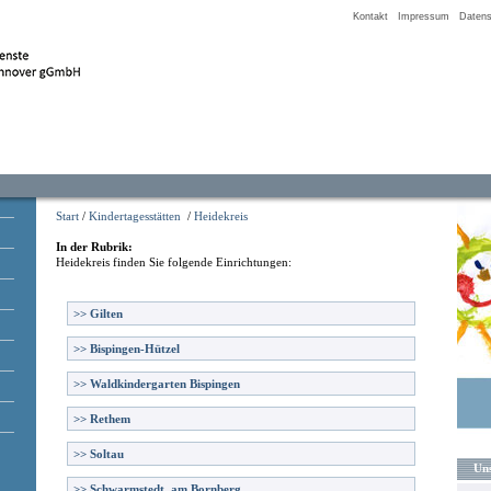
Kontakt
Impressum
Datens
Start
/
Kindertagesstätten
/
Heidekreis
In der Rubrik:
Heidekreis
finden Sie folgende Einrichtungen:
>>
Gilten
>>
Bispingen-Hützel
>>
Waldkindergarten Bispingen
>>
Rethem
>>
Soltau
Uns
>>
Schwarmstedt, am Bornberg