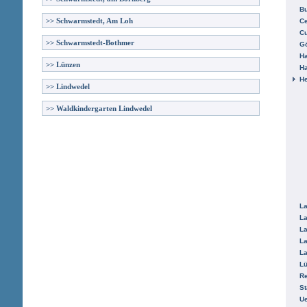
B
>>
Schwarmstedt, Am Loh
Ce
C
>>
Schwarmstedt-Bothmer
Gö
H
>>
Lünzen
H
He
>>
Lindwedel
>>
Waldkindergarten Lindwedel
La
La
La
La
La
L
R
St
Ue