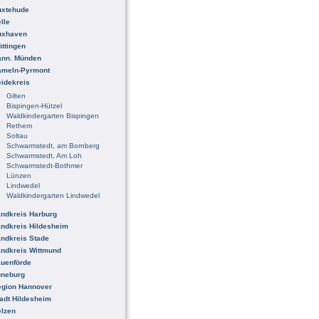
uxtehude
lle
uxhaven
ttingen
ann. Münden
ameln-Pyrmont
idekreis
Gilten
Bispingen-Hützel
Waldkindergarten Bispingen
Rethem
Soltau
Schwarmstedt, am Bornberg
Schwarmstedt, Am Loh
Schwarmstedt-Bothmer
Lünzen
Lindwedel
Waldkindergarten Lindwedel
ndkreis Harburg
ndkreis Hildesheim
ndkreis Stade
ndkreis Wittmund
uenförde
üneburg
egion Hannover
adt Hildesheim
lzen