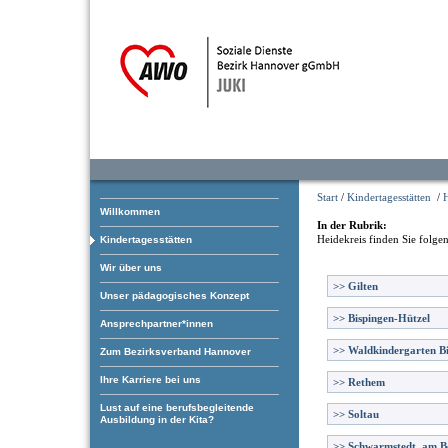
Start
/
Kindertagesstätten
/
H
Willkommen
In der Rubrik:
Heidekreis
finden Sie folge
Kindertagesstätten
Wir über uns
>>
Gilten
Unser pädagogisches Konzept
>>
Bispingen-Hützel
Ansprechpartner*innen
>>
Waldkindergarten B
Zum Bezirksverband Hannover
Ihre Karriere bei uns
>>
Rethem
Lust auf eine berufsbegleitende
>>
Soltau
Ausbildung in der Kita?
>>
Schwarmstedt, am B