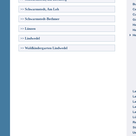
B
>>
Schwarmstedt, Am Loh
Ce
C
>>
Schwarmstedt-Bothmer
Gö
H
>>
Lünzen
H
He
>>
Lindwedel
>>
Waldkindergarten Lindwedel
La
La
La
La
La
L
R
St
Ue