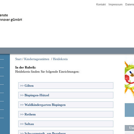
Kontakt
Impressum
Datens
Start
/
Kindertagesstätten
/
Heidekreis
In der Rubrik:
Heidekreis
finden Sie folgende Einrichtungen:
>>
Gilten
>>
Bispingen-Hützel
>>
Waldkindergarten Bispingen
>>
Rethem
>>
Soltau
Uns
>>
Schwarmstedt, am Bornberg