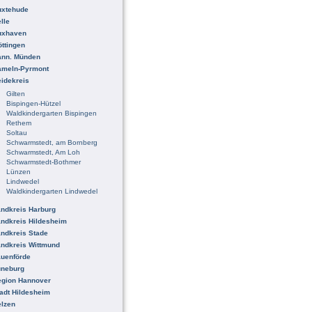
uxtehude
lle
uxhaven
ttingen
ann. Münden
ameln-Pyrmont
idekreis
Gilten
Bispingen-Hützel
Waldkindergarten Bispingen
Rethem
Soltau
Schwarmstedt, am Bornberg
Schwarmstedt, Am Loh
Schwarmstedt-Bothmer
Lünzen
Lindwedel
Waldkindergarten Lindwedel
ndkreis Harburg
ndkreis Hildesheim
ndkreis Stade
ndkreis Wittmund
uenförde
üneburg
egion Hannover
adt Hildesheim
lzen