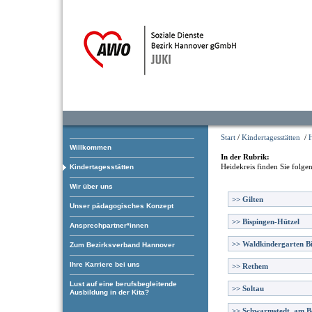
Start
/
Kindertagesstätten
/
H
Willkommen
In der Rubrik:
Heidekreis
finden Sie folge
Kindertagesstätten
Wir über uns
>>
Gilten
Unser pädagogisches Konzept
>>
Bispingen-Hützel
Ansprechpartner*innen
>>
Waldkindergarten B
Zum Bezirksverband Hannover
Ihre Karriere bei uns
>>
Rethem
Lust auf eine berufsbegleitende
>>
Soltau
Ausbildung in der Kita?
>>
Schwarmstedt, am B