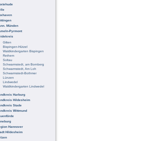
uxtehude
lle
uxhaven
ttingen
ann. Münden
ameln-Pyrmont
idekreis
Gilten
Bispingen-Hützel
Waldkindergarten Bispingen
Rethem
Soltau
Schwarmstedt, am Bornberg
Schwarmstedt, Am Loh
Schwarmstedt-Bothmer
Lünzen
Lindwedel
Waldkindergarten Lindwedel
ndkreis Harburg
ndkreis Hildesheim
ndkreis Stade
ndkreis Wittmund
uenförde
üneburg
egion Hannover
adt Hildesheim
lzen