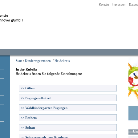
Kontakt
Impressum
Datens
Start
/
Kindertagesstätten
/
Heidekreis
In der Rubrik:
Heidekreis
finden Sie folgende Einrichtungen:
>>
Gilten
>>
Bispingen-Hützel
>>
Waldkindergarten Bispingen
>>
Rethem
>>
Soltau
Uns
>>
Schwarmstedt, am Bornberg