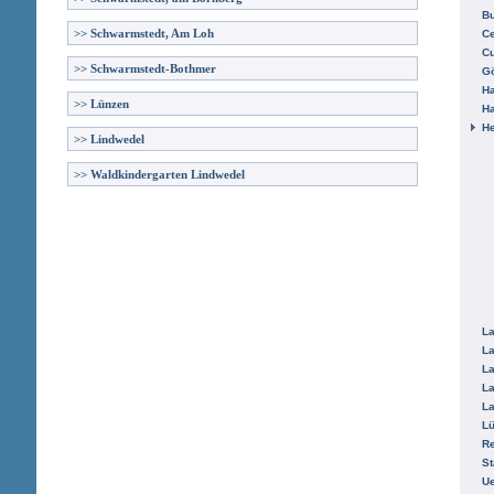
B
>>
Schwarmstedt, Am Loh
Ce
C
>>
Schwarmstedt-Bothmer
Gö
H
>>
Lünzen
H
He
>>
Lindwedel
>>
Waldkindergarten Lindwedel
La
La
La
La
La
L
R
St
Ue