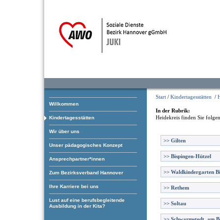
Start
/
Kindertagesstätten
/
H
Willkommen
In der Rubrik:
Heidekreis
finden Sie folge
Kindertagesstätten
Wir über uns
>>
Gilten
Unser pädagogisches Konzept
>>
Bispingen-Hützel
Ansprechpartner*innen
>>
Waldkindergarten B
Zum Bezirksverband Hannover
Ihre Karriere bei uns
>>
Rethem
Lust auf eine berufsbegleitende
>>
Soltau
Ausbildung in der Kita?
>>
Schwarmstedt, am B