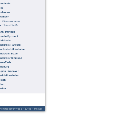
uxtehude
lle
uxhaven
ttingen
KiesseeKarree
Tilsiter Straße
ann. Münden
ameln-Pyrmont
idekreis
ndkreis Harburg
ndkreis Hildesheim
ndkreis Stade
ndkreis Wittmund
uenförde
üneburg
egion Hannover
adt Hildesheim
lzen
lar
erden
örtingsdorfer Weg 8 · 30455 Hannover