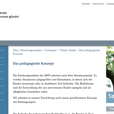
Kontakt
Impressum
Datens
Start
/
Kindertagesstätten
/
Göttingen
/
Tilsiter Straße
/
Das pädagogische
Konzept
Das pädagogische Konzept
Die Kindertagesstätten der AWO arbeiten nach dem Situationsansatz. Es
werden Situationen aufgegriffen und thematisiert, in denen sich die
Kinder momentan oder in absehbarer Zeit befinden. Die Bedürfnisse
und die Entwicklung der uns anvertrauten Kinder spiegeln sich im
alltäglichen Geschehen wider.
Wir arbeiten in unserer Einrichtung nach einem geschlossenen Konzept
mit Stammgruppen.
Uns
Die Aufgabe der pädagogischen Fachkräfte ist es, die Kinder in ihrer