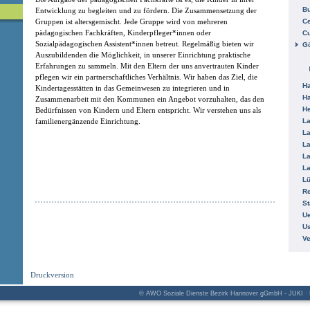
B
Entwicklung zu begleiten und zu fördern. Die Zusammensetzung der
Ce
Gruppen ist altersgemischt. Jede Gruppe wird von mehreren
pädagogischen Fachkräften, Kinderpfleger*innen oder
C
Sozialpädagogischen Assistent*innen betreut. Regelmäßig bieten wir
Gö
Auszubildenden die Möglichkeit, in unserer Einrichtung praktische
Erfahrungen zu sammeln. Mit den Eltern der uns anvertrauten Kinder
pflegen wir ein partnerschaftliches Verhältnis. Wir haben das Ziel, die
H
Kindertagesstätten in das Gemeinwesen zu integrieren und in
H
Zusammenarbeit mit den Kommunen ein Angebot vorzuhalten, das den
He
Bedürfnissen von Kindern und Eltern entspricht. Wir verstehen uns als
La
familienergänzende Einrichtung.
La
La
La
La
L
R
St
Ue
Us
V
Druckversion
© AWO Soziale Dienste Bezirk Hannover gGmbH - JUKI · K