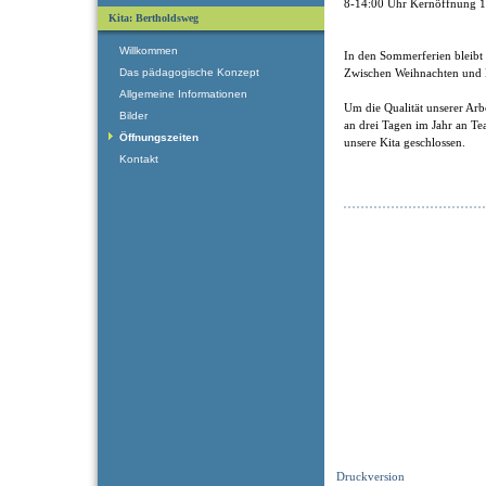
8-14:00 Uhr Kernöffnung 
Kita: Bertholdsweg
Willkommen
In den Sommerferien bleibt
Das pädagogische Konzept
Zwischen Weihnachten und N
Allgemeine Informationen
Um die Qualität unserer Arbe
Bilder
an drei Tagen im Jahr an Te
Öffnungszeiten
unsere Kita geschlossen.
Kontakt
Druckversion