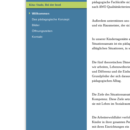
pädagogische Fachkräfte sic
Kita: Stade, Bei der Insel
nach AWO Qualitätskriterien
Willkommen
Das pädagogische Konzept
Außerdem unterstützen uns 
und ein Hausmeister, der si
Bilder
Öffnungszeiten
Kontakt
In unserer Kindertagestätte 
Situationsansatz ist ein pä
alltäglichen Situationen, in
Die fünf theoretischen Dime
wir arbeiten, Lebensweltorie
und Differenz und die Einhe
Grundpfeiler der sich darau
pädagogischen Alltag.
Die Ziele des Situationsansa
Kompetenz. Diese Ziele setz
sie mit Leben im Sozialraum
Die Arbeiterwohlfahrt verfol
Kinder in ihrer gesamten Pe
mit ihren Einrichtungen ein