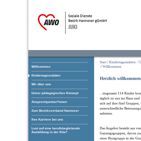
Start
/
Kindertagesstätten
/
L
/
Willkommen
Willkommen
Kindertagesstätten
Herzlich willkommen
Wir über uns
Unser pädagogisches Konzept
...insgesamt 114 Kinder k
täglich zu uns ins Haus und 
Ansprechpartner*innen
sich auf ihre fünf Gruppen, 
unterschiedliche Betreuung
Zum Bezirksverband Hannover
anbieten.
Ihre Karriere bei uns
Das Angebot besteht aus vie
Lust auf eine berufsbegleitende
Ausbildung in der Kita?
Ganztagsgruppen, davon zwei
einer Hortgruppe in der G