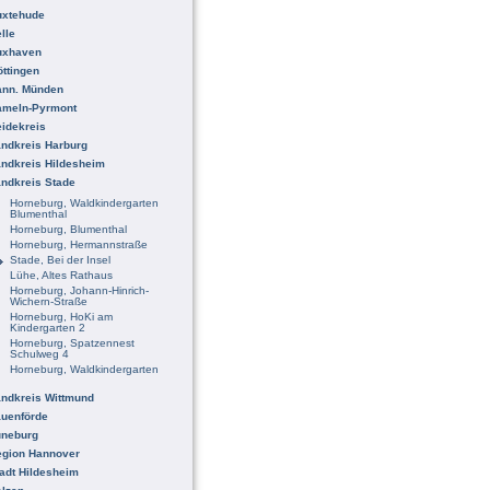
uxtehude
lle
uxhaven
ttingen
ann. Münden
ameln-Pyrmont
idekreis
ndkreis Harburg
ndkreis Hildesheim
ndkreis Stade
Horneburg, Waldkindergarten
Blumenthal
Horneburg, Blumenthal
Horneburg, Hermannstraße
Stade, Bei der Insel
Lühe, Altes Rathaus
Horneburg, Johann-Hinrich-
Wichern-Straße
Horneburg, HoKi am
Kindergarten 2
Horneburg, Spatzennest
Schulweg 4
Horneburg, Waldkindergarten
ndkreis Wittmund
uenförde
üneburg
egion Hannover
adt Hildesheim