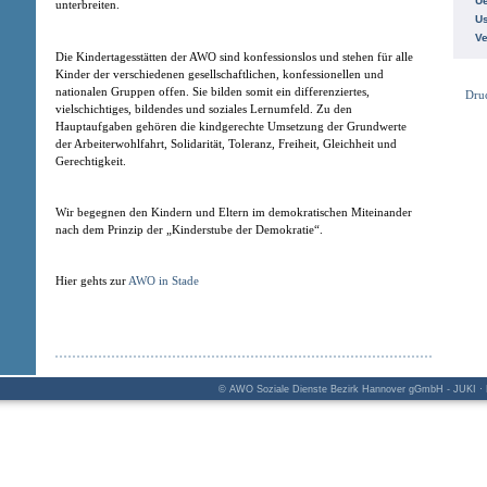
Ue
unterbreiten.
Us
V
Die Kindertagesstätten der AWO sind konfessionslos und stehen für alle
Kinder der verschiedenen gesellschaftlichen, konfessionellen und
nationalen Gruppen offen. Sie bilden somit ein differenziertes,
Dru
vielschichtiges, bildendes und soziales Lernumfeld. Zu den
Hauptaufgaben gehören die kindgerechte Umsetzung der Grundwerte
der Arbeiterwohlfahrt, Solidarität, Toleranz, Freiheit, Gleichheit und
Gerechtigkeit.
Wir begegnen den Kindern und Eltern im demokratischen Miteinander
nach dem Prinzip der „Kinderstube der Demokratie“.
Hier gehts zur
AWO in Stade
© AWO Soziale Dienste Bezirk Hannover gGmbH - JUKI · K