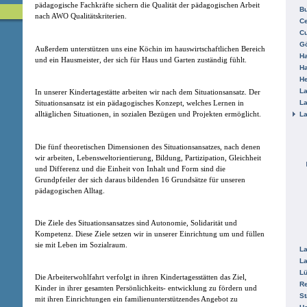
pädagogische Fachkräfte sichern die Qualität der pädagogischen Arbeit
B
nach AWO Qualitätskriterien.
Ce
C
Gö
Außerdem unterstützen uns eine Köchin im hauswirtschaftlichen Bereich
H
und ein Hausmeister, der sich für Haus und Garten zuständig fühlt.
H
He
La
In unserer Kindertagestätte arbeiten wir nach dem Situationsansatz. Der
La
Situationsansatz ist ein pädagogisches Konzept, welches Lernen in
alltäglichen Situationen, in sozialen Bezügen und Projekten ermöglicht.
La
Die fünf theoretischen Dimensionen des Situationsansatzes, nach denen
wir arbeiten, Lebensweltorientierung, Bildung, Partizipation, Gleichheit
und Differenz und die Einheit von Inhalt und Form sind die
Grundpfeiler der sich daraus bildenden 16 Grundsätze für unseren
pädagogischen Alltag.
Die Ziele des Situationsansatzes sind Autonomie, Solidarität und
Kompetenz. Diese Ziele setzen wir in unserer Einrichtung um und füllen
sie mit Leben im Sozialraum.
La
La
L
Die Arbeiterwohlfahrt verfolgt in ihren Kindertagesstätten das Ziel,
R
Kinder in ihrer gesamten Persönlichkeits- entwicklung zu fördern und
St
mit ihren Einrichtungen ein familienunterstützendes Angebot zu