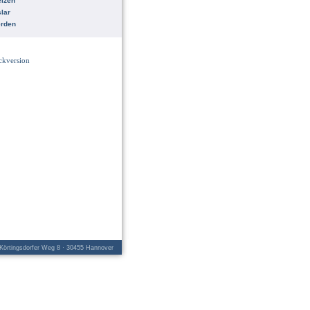
lzen
lar
erden
ckversion
örtingsdorfer Weg 8 · 30455 Hannover