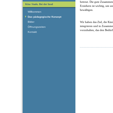
betreut. Die gute Zusammen
Kita: Stade, Bei der Insel
Erziehern ist wichtig, um 
bewältigen.
Willkommen
Das pädagogische Konzept
Wir haben das Ziel, die Kin
Bilder
integrieren und in Zusamm
Öffnungszeiten
vorzuhalten, das den Bedürf
Kontakt