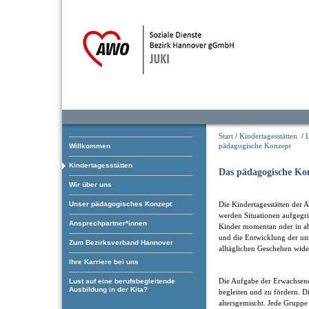
Start
/
Kindertagesstätten
/
L
pädagogische Konzept
Willkommen
Kindertagesstätten
Das pädagogische Ko
Wir über uns
Unser pädagogisches Konzept
Die Kindertagesstätten der 
werden Situationen aufgegrif
Ansprechpartner*innen
Kinder momentan oder in ab
und die Entwicklung der uns
Zum Bezirksverband Hannover
alltäglichen Geschehen wide
Ihre Karriere bei uns
Die Aufgabe der Erwachsenen
Lust auf eine berufsbegleitende
Ausbildung in der Kita?
begleiten und zu fördern. 
altersgemischt. Jede Grupp