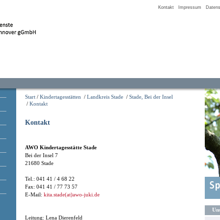
Kontakt
Impressum
Datens
Start
/
Kindertagesstätten
/
Landkreis Stade
/
Stade, Bei der Insel
/
Kontakt
Kontakt
AWO Kindertagesstätte Stade
Bei der Insel 7
21680 Stade
Tel.: 041 41 / 4 68 22
Fax: 041 41 / 77 73 57
E-Mail:
kita.stade(at)awo-juki.de
Uns
Leitung: Lena Dierenfeld