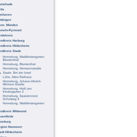
uxtehude
lle
uxhaven
ttingen
ann. Münden
ameln-Pyrmont
idekreis
ndkreis Harburg
ndkreis Hildesheim
ndkreis Stade
Horneburg, Waldkindergarten
Blumenthal
Horneburg, Blumenthal
Horneburg, Hermannstraße
Stade, Bei der Insel
Lühe, Altes Rathaus
Horneburg, Johann-Hinrich-
Wichern-Straße
Horneburg, HoKi am
Kindergarten 2
Horneburg, Spatzennest
Schulweg 4
Horneburg, Waldkindergarten
ndkreis Wittmund
uenförde
üneburg
egion Hannover
adt Hildesheim