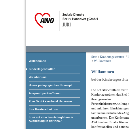
Start
/
Kindertagesstätten
/
/
Willkommen
Willkommen
Kindertagesstätten
Willkommen
Wir über uns
bei der Kindertagesstätte 
Unser pädagogisches Konzept
Die Arbeiterwohlfahrt verfol
Ansprechpartner*innen
Kindertagesstätten das Ziel,
ihrer gesamten
Zum Bezirksverband Hannover
Persönlichkeitsentwicklung 
und mit ihren Einrichtungen
Ihre Karriere bei uns
familienunterstützendes An
Lust auf eine berufsbegleitende
unterbreiten. Die Kindertage
Ausbildung in der Kita?
AWO stehen für alle Kinder 
konfessionellen und nationa