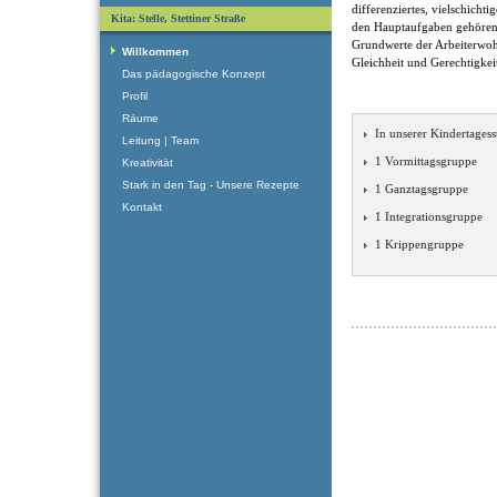
differenziertes, vielschicht
Kita: Stelle, Stettiner Straße
den Hauptaufgaben gehören
Grundwerte der Arbeiterwohlf
Willkommen
Gleichheit und Gerechtigkei
Das pädagogische Konzept
Profil
Räume
In unserer Kindertagesst
Leitung | Team
1 Vormittagsgruppe
Kreativität
Stark in den Tag - Unsere Rezepte
1 Ganztagsgruppe
Kontakt
1 Integrationsgruppe
1 Krippengruppe