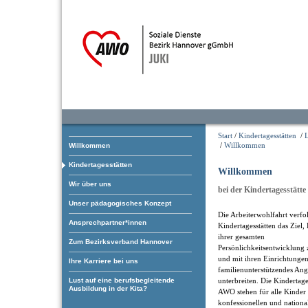
Start
/
Kindertagesstätten
/
/
Willkommen
Willkommen
Kindertagesstätten
Willkommen
Wir über uns
bei der Kindertagesstätte 
Unser pädagogisches Konzept
Die Arbeiterwohlfahrt verfol
Ansprechpartner*innen
Kindertagesstätten das Ziel,
ihrer gesamten
Zum Bezirksverband Hannover
Persönlichkeitsentwicklung 
und mit ihren Einrichtungen
Ihre Karriere bei uns
familienunterstützendes An
Lust auf eine berufsbegleitende
unterbreiten. Die Kindertage
Ausbildung in der Kita?
AWO stehen für alle Kinder 
konfessionellen und nationa