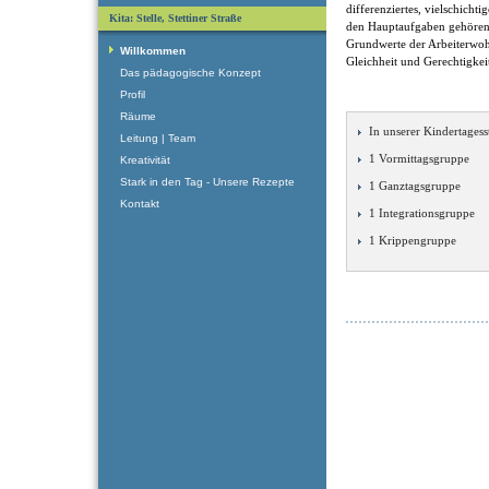
differenziertes, vielschicht
Kita: Stelle, Stettiner Straße
den Hauptaufgaben gehören
Grundwerte der Arbeiterwohlf
Willkommen
Gleichheit und Gerechtigkei
Das pädagogische Konzept
Profil
Räume
In unserer Kindertagesst
Leitung | Team
1 Vormittagsgruppe
Kreativität
Stark in den Tag - Unsere Rezepte
1 Ganztagsgruppe
Kontakt
1 Integrationsgruppe
1 Krippengruppe