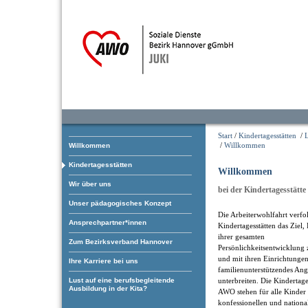
Start
/
Kindertagesstätten
/
/
Willkommen
Willkommen
Kindertagesstätten
Willkommen
Wir über uns
bei der Kindertagesstätte 
Unser pädagogisches Konzept
Die Arbeiterwohlfahrt verfol
Ansprechpartner*innen
Kindertagesstätten das Ziel,
ihrer gesamten
Zum Bezirksverband Hannover
Persönlichkeitsentwicklung 
und mit ihren Einrichtungen
Ihre Karriere bei uns
familienunterstützendes An
Lust auf eine berufsbegleitende
unterbreiten. Die Kindertage
Ausbildung in der Kita?
AWO stehen für alle Kinder 
konfessionellen und nationa