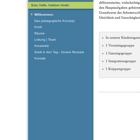
differenziertes, vielschicht
Kita: Stelle, Stettiner Straße
den Hauptaufgaben gehören
Grundwerte der Arbeiterwohlf
Willkommen
Gleichheit und Gerechtigkei
Das pädagogische Konzept
Profil
Räume
In unserer Kindertagesst
Leitung | Team
1 Vormittagsgruppe
Kreativität
Stark in den Tag - Unsere Rezepte
1 Ganztagsgruppe
Kontakt
1 Integrationsgruppe
1 Krippengruppe