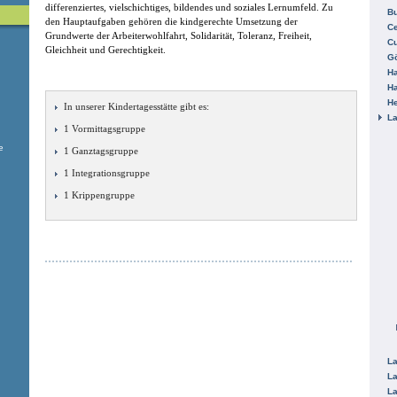
differenziertes, vielschichtiges, bildendes und soziales Lernumfeld. Zu
B
den Hauptaufgaben gehören die kindgerechte Umsetzung der
Ce
Grundwerte der Arbeiterwohlfahrt, Solidarität, Toleranz, Freiheit,
C
Gleichheit und Gerechtigkeit.
Gö
H
H
He
In unserer Kindertagesstätte gibt es:
La
1 Vormittagsgruppe
e
1 Ganztagsgruppe
1 Integrationsgruppe
1 Krippengruppe
La
La
La