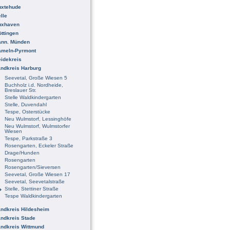
uxtehude
lle
uxhaven
ttingen
ann. Münden
ameln-Pyrmont
idekreis
ndkreis Harburg
Seevetal, Große Wiesen 5
Buchholz i.d. Nordheide,
Breslauer Str.
Stelle Waldkindergarten
Stelle, Duvendahl
Tespe, Osterstücke
Neu Wulmstorf, Lessinghöfe
Neu Wulmstorf, Wulmstorfer
Wiesen
Tespe, Parkstraße 3
Rosengarten, Eckeler Straße
Drage/Hunden
Rosengarten
Rosengarten/Sieversen
Seevetal, Große Wiesen 17
Seevetal, Seevetalstraße
Stelle, Stettiner Straße
Tespe Waldkindergarten
ndkreis Hildesheim
ndkreis Stade
ndkreis Wittmund