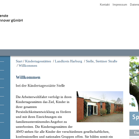
Kontakt
Impressum
Datens
Start
/
Kindertagesstätten
/
Landkreis Harburg
/
Stelle, Stettiner Straße
/
Willkommen
Willkommen
bei der Kindertagesstätte Stelle
Die Arbeiterwohlfahrt verfolgt in ihren
Kindertagesstätten das Ziel, Kinder in
ihrer gesamten
Persönlichkeitsentwicklung zu fördern
und mit ihren Einrichtungen ein
familienunterstützendes Angebot zu
unterbreiten. Die Kindertagesstätten der
AWO stehen für alle Kinder der verschiedenen gesellschaftlichen,
Uns
konfessionellen und nationalen Gruppen offen. Sie bilden somit ein