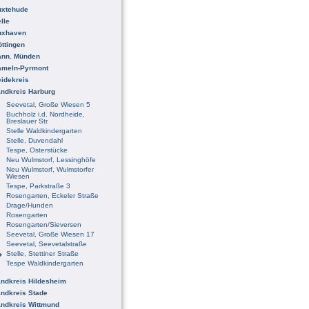
uxtehude
lle
uxhaven
ttingen
ann. Münden
ameln-Pyrmont
idekreis
ndkreis Harburg
Seevetal, Große Wiesen 5
Buchholz i.d. Nordheide,
Breslauer Str.
Stelle Waldkindergarten
Stelle, Duvendahl
Tespe, Osterstücke
Neu Wulmstorf, Lessinghöfe
Neu Wulmstorf, Wulmstorfer
Wiesen
Tespe, Parkstraße 3
Rosengarten, Eckeler Straße
Drage/Hunden
Rosengarten
Rosengarten/Sieversen
Seevetal, Große Wiesen 17
Seevetal, Seevetalstraße
Stelle, Stettiner Straße
Tespe Waldkindergarten
ndkreis Hildesheim
ndkreis Stade
ndkreis Wittmund