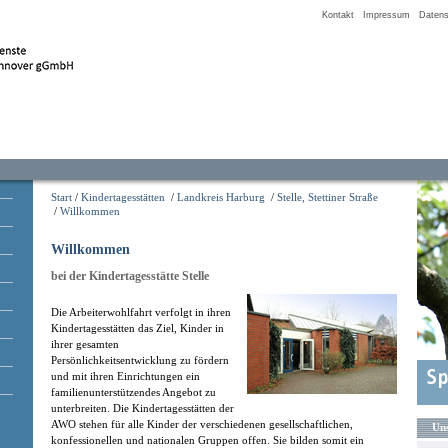
Kontakt
Impressum
Datens
Start
/
Kindertagesstätten
/
Landkreis Harburg
/
Stelle, Stettiner Straße
/
Willkommen
Willkommen
bei der Kindertagesstätte Stelle
Die Arbeiterwohlfahrt verfolgt in ihren
Kindertagesstätten das Ziel, Kinder in
ihrer gesamten
Persönlichkeitsentwicklung zu fördern
und mit ihren Einrichtungen ein
familienunterstützendes Angebot zu
unterbreiten. Die Kindertagesstätten der
AWO stehen für alle Kinder der verschiedenen gesellschaftlichen,
Uns
konfessionellen und nationalen Gruppen offen. Sie bilden somit ein