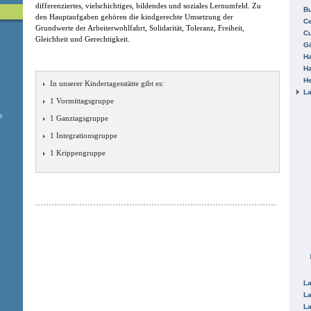
differenziertes, vielschichtiges, bildendes und soziales Lernumfeld. Zu
B
den Hauptaufgaben gehören die kindgerechte Umsetzung der
Ce
Grundwerte der Arbeiterwohlfahrt, Solidarität, Toleranz, Freiheit,
C
Gleichheit und Gerechtigkeit.
Gö
H
H
He
In unserer Kindertagesstätte gibt es:
La
1 Vormittagsgruppe
e
1 Ganztagsgruppe
1 Integrationsgruppe
1 Krippengruppe
La
La
La