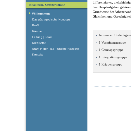
differenziertes, vielschicht
Kita: Stelle, Stettiner Straße
den Hauptaufgaben gehören
Grundwerte der Arbeiterwohlf
Willkommen
Gleichheit und Gerechtigkei
Das pädagogische Konzept
Profil
Räume
In unserer Kindertagesst
Leitung | Team
1 Vormittagsgruppe
Kreativität
Stark in den Tag - Unsere Rezepte
1 Ganztagsgruppe
Kontakt
1 Integrationsgruppe
1 Krippengruppe