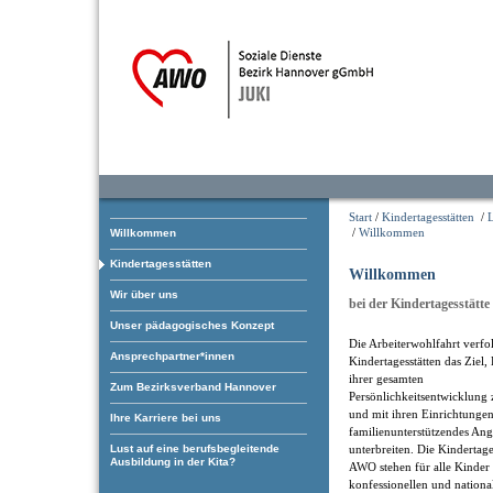
Start
/
Kindertagesstätten
/
/
Willkommen
Willkommen
Kindertagesstätten
Willkommen
Wir über uns
bei der Kindertagesstätte 
Unser pädagogisches Konzept
Die Arbeiterwohlfahrt verfol
Ansprechpartner*innen
Kindertagesstätten das Ziel,
ihrer gesamten
Zum Bezirksverband Hannover
Persönlichkeitsentwicklung 
und mit ihren Einrichtungen
Ihre Karriere bei uns
familienunterstützendes An
Lust auf eine berufsbegleitende
unterbreiten. Die Kindertage
Ausbildung in der Kita?
AWO stehen für alle Kinder 
konfessionellen und nationa