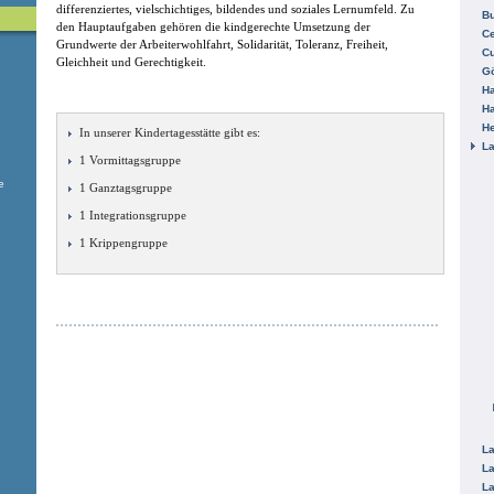
differenziertes, vielschichtiges, bildendes und soziales Lernumfeld. Zu
B
den Hauptaufgaben gehören die kindgerechte Umsetzung der
Ce
Grundwerte der Arbeiterwohlfahrt, Solidarität, Toleranz, Freiheit,
C
Gleichheit und Gerechtigkeit.
Gö
H
H
He
In unserer Kindertagesstätte gibt es:
La
1 Vormittagsgruppe
e
1 Ganztagsgruppe
1 Integrationsgruppe
1 Krippengruppe
La
La
La