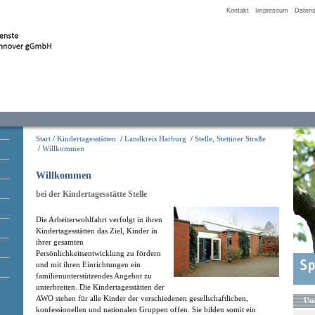
Kontakt
Impressum
Datens
Start
/
Kindertagesstätten
/
Landkreis Harburg
/
Stelle, Stettiner Straße
/
Willkommen
Willkommen
bei der Kindertagesstätte Stelle
Die Arbeiterwohlfahrt verfolgt in ihren
Kindertagesstätten das Ziel, Kinder in
ihrer gesamten
Persönlichkeitsentwicklung zu fördern
und mit ihren Einrichtungen ein
familienunterstützendes Angebot zu
unterbreiten. Die Kindertagesstätten der
AWO stehen für alle Kinder der verschiedenen gesellschaftlichen,
Uns
konfessionellen und nationalen Gruppen offen. Sie bilden somit ein