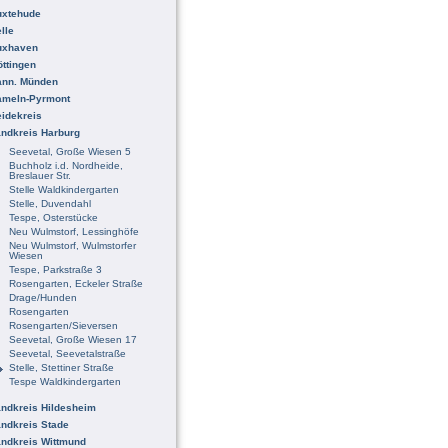
uxtehude
lle
uxhaven
ttingen
ann. Münden
ameln-Pyrmont
idekreis
ndkreis Harburg
Seevetal, Große Wiesen 5
Buchholz i.d. Nordheide,
Breslauer Str.
Stelle Waldkindergarten
Stelle, Duvendahl
Tespe, Osterstücke
Neu Wulmstorf, Lessinghöfe
Neu Wulmstorf, Wulmstorfer
Wiesen
Tespe, Parkstraße 3
Rosengarten, Eckeler Straße
Drage/Hunden
Rosengarten
Rosengarten/Sieversen
Seevetal, Große Wiesen 17
Seevetal, Seevetalstraße
Stelle, Stettiner Straße
Tespe Waldkindergarten
ndkreis Hildesheim
ndkreis Stade
ndkreis Wittmund