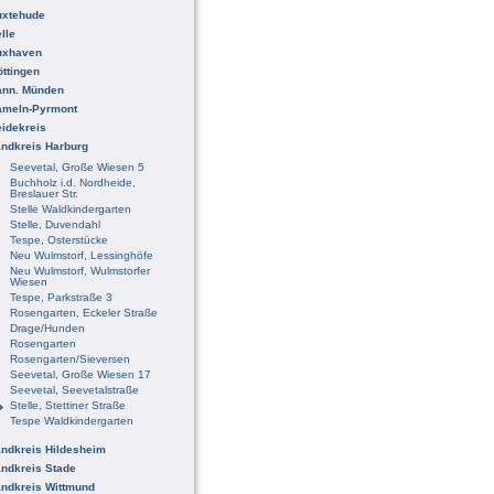
uxtehude
lle
uxhaven
ttingen
ann. Münden
ameln-Pyrmont
idekreis
ndkreis Harburg
Seevetal, Große Wiesen 5
Buchholz i.d. Nordheide,
Breslauer Str.
Stelle Waldkindergarten
Stelle, Duvendahl
Tespe, Osterstücke
Neu Wulmstorf, Lessinghöfe
Neu Wulmstorf, Wulmstorfer
Wiesen
Tespe, Parkstraße 3
Rosengarten, Eckeler Straße
Drage/Hunden
Rosengarten
Rosengarten/Sieversen
Seevetal, Große Wiesen 17
Seevetal, Seevetalstraße
Stelle, Stettiner Straße
Tespe Waldkindergarten
ndkreis Hildesheim
ndkreis Stade
ndkreis Wittmund