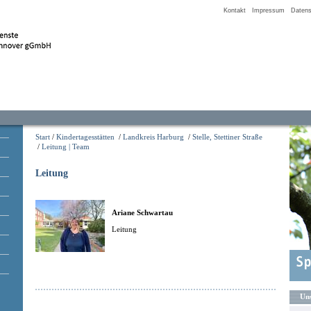
Kontakt
Impressum
Datens
Start
/
Kindertagesstätten
/
Landkreis Harburg
/
Stelle, Stettiner Straße
/
Leitung | Team
Leitung
Ariane Schwartau
Leitung
Uns