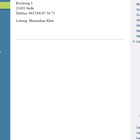
Kirchweg 1
B
21435 Stelle
Ce
Telefon: 04174/6 67 54 71
C
Gö
Leitung: Maximilian Kleis
H
H
He
La
e
La
La
La