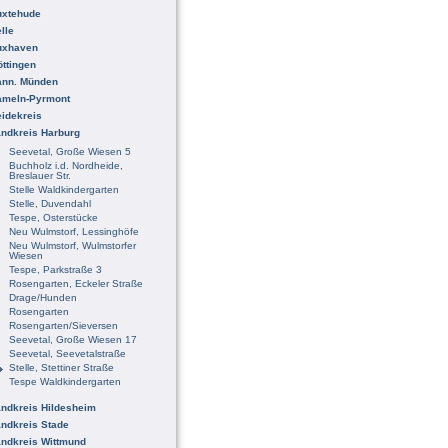
uxtehude
lle
uxhaven
ttingen
ann. Münden
ameln-Pyrmont
idekreis
ndkreis Harburg
Seevetal, Große Wiesen 5
Buchholz i.d. Nordheide,
Breslauer Str.
Stelle Waldkindergarten
Stelle, Duvendahl
Tespe, Osterstücke
Neu Wulmstorf, Lessinghöfe
Neu Wulmstorf, Wulmstorfer
Wiesen
Tespe, Parkstraße 3
Rosengarten, Eckeler Straße
Drage/Hunden
Rosengarten
Rosengarten/Sieversen
Seevetal, Große Wiesen 17
Seevetal, Seevetalstraße
Stelle, Stettiner Straße
Tespe Waldkindergarten
ndkreis Hildesheim
ndkreis Stade
ndkreis Wittmund