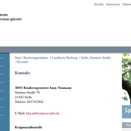
Kontakt
Impressum
Datens
Start
/
Kindertagesstätten
/
Landkreis Harburg
/
Stelle, Stettiner Straße
/
Kontakt
Kontakt
AWO Kindertagesstätte Anny Neumann
Stettiner Straße 70
21435 Stelle
Telefon: 04174/2842
E-Mail:
kita.stelle(at)awo-juki.de
Uns
Krippenaußenstelle