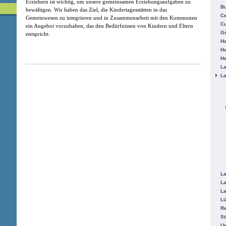
Erziehern ist wichtig, um unsere gemeinsamen Erziehungsaufgaben zu
B
bewältigen. Wir haben das Ziel, die Kindertagesstätten in das
Ce
Gemeinwesen zu integrieren und in Zusammenarbeit mit den Kommunen
C
ein Angebot vorzuhalten, das den Bedürfnissen von Kindern und Eltern
Gö
entspricht.
H
H
He
La
La
La
La
La
L
R
St
Ue