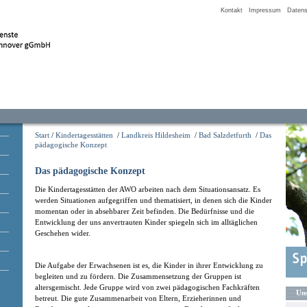
Kontakt
Impressum
Datens
Start
/
Kindertagesstätten
/
Landkreis Hildesheim
/
Bad Salzdetfurth
/
Das
pädagogische Konzept
Das pädagogische Konzept
Die Kindertagesstätten der AWO arbeiten nach dem Situationsansatz. Es
werden Situationen aufgegriffen und thematisiert, in denen sich die Kinder
momentan oder in absehbarer Zeit befinden. Die Bedürfnisse und die
Entwicklung der uns anvertrauten Kinder spiegeln sich im alltäglichen
Geschehen wider.
Die Aufgabe der Erwachsenen ist es, die Kinder in ihrer Entwicklung zu
begleiten und zu fördern. Die Zusammensetzung der Gruppen ist
altersgemischt. Jede Gruppe wird von zwei pädagogischen Fachkräften
Uns
betreut. Die gute Zusammenarbeit von Eltern, Erzieherinnen und