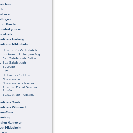
uxtehude
lle
uxhaven
ttingen
ann. Münden
ameln-Pyrmont
idekreis
ndkreis Harburg
ndkreis Hildesheim
Harsum, Zur Zuckerfabrik
Bockenem, Ambergau-Ring
Bad Salzdetfurth, Saline
Bad Salzdetfurth
Bockenem
Elze
Harbarnsen/Sehlem
Nordstemmen
Nordstemmen-Heyersum
Sarstedt, Daniel-Gieseke-
Straße
Sarstedt, Sonnenkamp
ndkreis Stade
ndkreis Wittmund
uenförde
üneburg
egion Hannover
adt Hildesheim
lzen