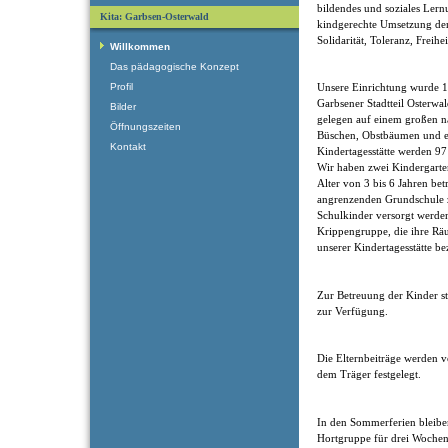
bildendes und soziales Ler
Kita: Garbsen-Osterwald
kindgerechte Umsetzung der
Solidarität, Toleranz, Freihe
Willkommen
Das pädagogische Konzept
Profil
Unsere Einrichtung wurde 19
Garbsener Stadtteil Osterwald
Bilder
gelegen auf einem großen n
Öffnungszeiten
Büschen, Obstbäumen und ei
Kontakt
Kindertagesstätte werden 97
Wir haben zwei Kindergarte
Alter von 3 bis 6 Jahren bet
angrenzenden Grundschule 
Schulkinder versorgt werde
Krippengruppe, die ihre R
unserer Kindertagesstätte be
Zur Betreuung der Kinder s
zur Verfügung.
Die Elternbeiträge werden 
dem Träger festgelegt.
In den Sommerferien bleiben
Hortgruppe für drei Wochen