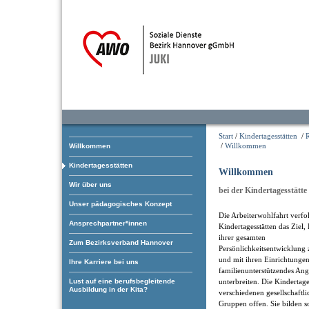
Start
/
Kindertagesstätten
/
/
Willkommen
Willkommen
Kindertagesstätten
Willkommen
Wir über uns
bei der Kindertagesstätt
Unser pädagogisches Konzept
Die Arbeiterwohlfahrt verfol
Ansprechpartner*innen
Kindertagesstätten das Ziel,
ihrer gesamten
Zum Bezirksverband Hannover
Persönlichkeitsentwicklung 
und mit ihren Einrichtungen
Ihre Karriere bei uns
familienunterstützendes An
Lust auf eine berufsbegleitende
unterbreiten. Die Kindertage
Ausbildung in der Kita?
verschiedenen gesellschaftl
Gruppen offen. Sie bilden som