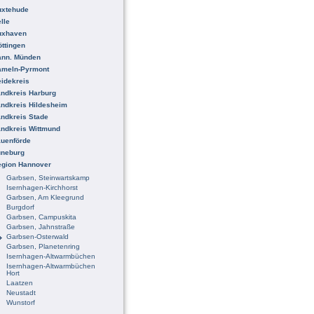
uxtehude
lle
uxhaven
ttingen
ann. Münden
ameln-Pyrmont
idekreis
ndkreis Harburg
ndkreis Hildesheim
ndkreis Stade
ndkreis Wittmund
uenförde
üneburg
egion Hannover
Garbsen, Steinwartskamp
Isernhagen-Kirchhorst
Garbsen, Am Kleegrund
Burgdorf
Garbsen, Campuskita
Garbsen, Jahnstraße
Garbsen-Osterwald
Garbsen, Planetenring
Isernhagen-Altwarmbüchen
Isernhagen-Altwarmbüchen
Hort
Laatzen
Neustadt
Wunstorf