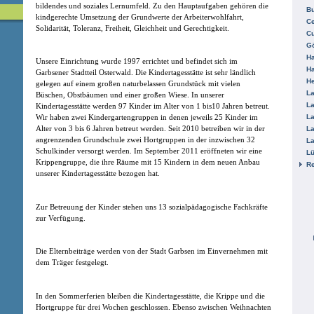
bildendes und soziales Lernumfeld. Zu den Hauptaufgaben gehören die
B
kindgerechte Umsetzung der Grundwerte der Arbeiterwohlfahrt,
Ce
Solidarität, Toleranz, Freiheit, Gleichheit und Gerechtigkeit.
C
Gö
H
Unsere Einrichtung wurde 1997 errichtet und befindet sich im
H
Garbsener Stadtteil Osterwald. Die Kindertagesstätte ist sehr ländlich
He
gelegen auf einem großen naturbelassen Grundstück mit vielen
La
Büschen, Obstbäumen und einer großen Wiese. In unserer
La
Kindertagesstätte werden 97 Kinder im Alter von 1 bis10 Jahren betreut.
La
Wir haben zwei Kindergartengruppen in denen jeweils 25 Kinder im
Alter von 3 bis 6 Jahren betreut werden. Seit 2010 betreiben wir in der
La
angrenzenden Grundschule zwei Hortgruppen in der inzwischen 32
La
Schulkinder versorgt werden. Im September 2011 eröffneten wir eine
L
Krippengruppe, die ihre Räume mit 15 Kindern in dem neuen Anbau
R
unserer Kindertagesstätte bezogen hat.
Zur Betreuung der Kinder stehen uns 13 sozialpädagogische Fachkräfte
zur Verfügung.
Die Elternbeiträge werden von der Stadt Garbsen im Einvernehmen mit
dem Träger festgelegt.
In den Sommerferien bleiben die Kindertagesstätte, die Krippe und die
Hortgruppe für drei Wochen geschlossen. Ebenso zwischen Weihnachten