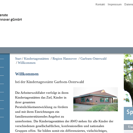
Kontakt
Impressum
Datens
Start
/
Kindertagesstätten
/
Region Hannover
/
Garbsen-Osterwald
/
Willkommen
Willkommen
bei der Kindertagesstätte Garbsen-Osterwald
Die Arbeiterwohlfahrt verfolgt in ihren
Kindertagesstätten das Ziel, Kinder in
ihrer gesamten
Persönlichkeitsentwicklung zu fördern
und mit ihren Einrichtungen ein
familienunterstützendes Angebot zu
unterbreiten. Die Kindertagesstätten der AWO stehen für alle Kinder der
verschiedenen gesellschaftlichen, konfessionellen und nationalen
Uns
Gruppen offen. Sie bilden somit ein differenziertes, vielschichtiges,