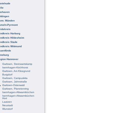
uxtehude
lle
uxhaven
ttingen
ann. Münden
ameln-Pyrmont
idekreis
ndkreis Harburg
ndkreis Hildesheim
ndkreis Stade
ndkreis Wittmund
uenförde
üneburg
egion Hannover
Garbsen, Steinwartskamp
Isernhagen-Kirchhorst
Garbsen, Am Kleegrund
Burgdorf
Garbsen, Campuskita
Garbsen, Jahnstraße
Garbsen-Osterwald
Garbsen, Planetenring
Isernhagen-Altwarmbüchen
Isernhagen-Altwarmbüchen
Hort
Laatzen
Neustadt
Wunstorf