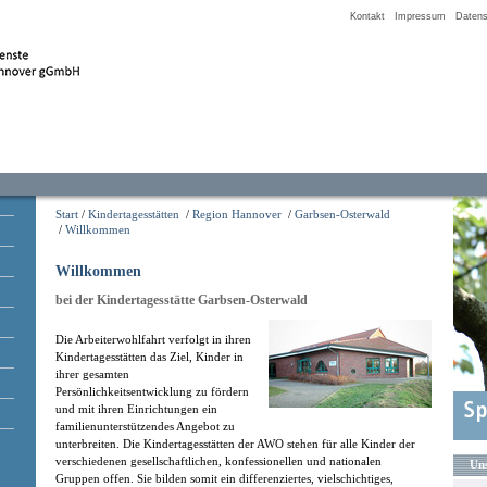
Kontakt
Impressum
Datens
Start
/
Kindertagesstätten
/
Region Hannover
/
Garbsen-Osterwald
/
Willkommen
Willkommen
bei der Kindertagesstätte Garbsen-Osterwald
Die Arbeiterwohlfahrt verfolgt in ihren
Kindertagesstätten das Ziel, Kinder in
ihrer gesamten
Persönlichkeitsentwicklung zu fördern
und mit ihren Einrichtungen ein
familienunterstützendes Angebot zu
unterbreiten. Die Kindertagesstätten der AWO stehen für alle Kinder der
verschiedenen gesellschaftlichen, konfessionellen und nationalen
Uns
Gruppen offen. Sie bilden somit ein differenziertes, vielschichtiges,