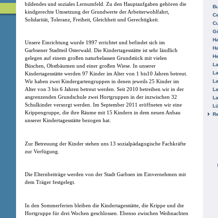
bildendes und soziales Lernumfeld. Zu den Hauptaufgaben gehören die
B
kindgerechte Umsetzung der Grundwerte der Arbeiterwohlfahrt,
Ce
Solidarität, Toleranz, Freiheit, Gleichheit und Gerechtigkeit.
C
Gö
H
Unsere Einrichtung wurde 1997 errichtet und befindet sich im
H
Garbsener Stadtteil Osterwald. Die Kindertagesstätte ist sehr ländlich
He
gelegen auf einem großen naturbelassen Grundstück mit vielen
La
Büschen, Obstbäumen und einer großen Wiese. In unserer
La
Kindertagesstätte werden 97 Kinder im Alter von 1 bis10 Jahren betreut.
La
Wir haben zwei Kindergartengruppen in denen jeweils 25 Kinder im
Alter von 3 bis 6 Jahren betreut werden. Seit 2010 betreiben wir in der
La
angrenzenden Grundschule zwei Hortgruppen in der inzwischen 32
La
Schulkinder versorgt werden. Im September 2011 eröffneten wir eine
L
Krippengruppe, die ihre Räume mit 15 Kindern in dem neuen Anbau
R
unserer Kindertagesstätte bezogen hat.
Zur Betreuung der Kinder stehen uns 13 sozialpädagogische Fachkräfte
zur Verfügung.
Die Elternbeiträge werden von der Stadt Garbsen im Einvernehmen mit
dem Träger festgelegt.
In den Sommerferien bleiben die Kindertagesstätte, die Krippe und die
Hortgruppe für drei Wochen geschlossen. Ebenso zwischen Weihnachten