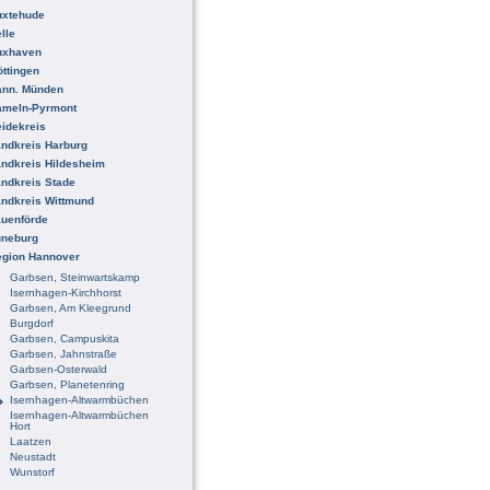
uxtehude
lle
uxhaven
ttingen
ann. Münden
ameln-Pyrmont
idekreis
ndkreis Harburg
ndkreis Hildesheim
ndkreis Stade
ndkreis Wittmund
uenförde
üneburg
egion Hannover
Garbsen, Steinwartskamp
Isernhagen-Kirchhorst
Garbsen, Am Kleegrund
Burgdorf
Garbsen, Campuskita
Garbsen, Jahnstraße
Garbsen-Osterwald
Garbsen, Planetenring
Isernhagen-Altwarmbüchen
Isernhagen-Altwarmbüchen
Hort
Laatzen
Neustadt
Wunstorf