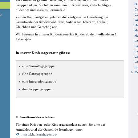
B
Gruppen offen. Sie bilden somit ein differenziertes, vielschichtiges,
Ce
bildendes und soziales Lernumfeld.
g
C
Zu den Hauptaufgaben gehören die kindgerechte Umsetzung der
Gö
Grundwerte der Arbeiterwohlfahrt, Solidarität, Toleranz, Freiheit,
H
Gleichheit und Gerechtigkeit.
H
Wir betreuen in unserer Kindertagesstätte Kinder ab dem vollendeten 1.
He
Lebensjahr.
La
La
La
In unserer Kindertagesstätte gibt es:
La
La
eine Vormittagsgruppe
L
R
eine Ganztagsgruppe
eine Integrationsgruppe
drei Krippengruppen
Online-Anmeldeverfahren:
Für einen Krippen- oder Kindergartenplatz nutzen Sie bitte das
Anmeldeportal der Gemeinde Isernhagen unter
https://kita.isernhagen.de/