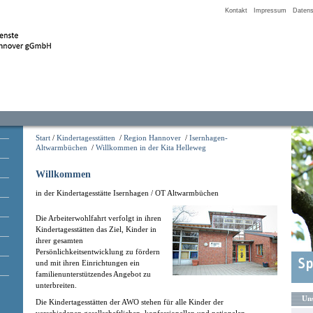
Kontakt
Impressum
Datens
Start
/
Kindertagesstätten
/
Region Hannover
/
Isernhagen-
Altwarmbüchen
/
Willkommen in der Kita Helleweg
Willkommen
in der Kindertagesstätte Isernhagen / OT Altwarmbüchen
Die Arbeiterwohlfahrt verfolgt in ihren
Kindertagesstätten das Ziel, Kinder in
ihrer gesamten
Persönlichkeitsentwicklung zu fördern
und mit ihren Einrichtungen ein
familienunterstützendes Angebot zu
unterbreiten.
Uns
Die Kindertagesstätten der AWO stehen für alle Kinder der
verschiedenen gesellschaftlichen, konfessionellen und nationalen