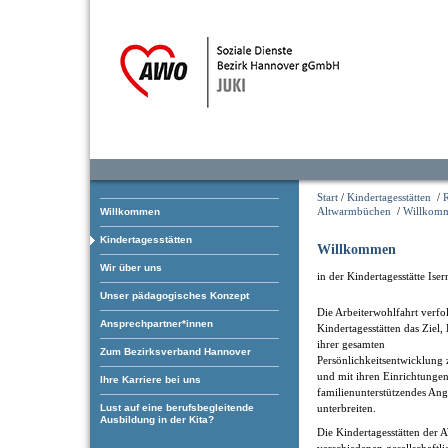
Start
/
Kindertagesstätten
/
Altwarmbüchen
/
Willkomm
Willkommen
Kindertagesstätten
Willkommen
Wir über uns
in der Kindertagesstätte Is
Unser pädagogisches Konzept
Die Arbeiterwohlfahrt verfol
Ansprechpartner*innen
Kindertagesstätten das Ziel,
ihrer gesamten
Zum Bezirksverband Hannover
Persönlichkeitsentwicklung 
und mit ihren Einrichtungen
Ihre Karriere bei uns
familienunterstützendes An
Lust auf eine berufsbegleitende
unterbreiten.
Ausbildung in der Kita?
Die Kindertagesstätten der 
verschiedenen gesellschaftl