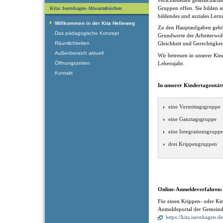
Gruppen offen. Sie bilden som
Kita: Isernhagen-Altwarmbüchen
bildendes und soziales Lern
Willkommen in der Kita Helleweg
Zu den Hauptaufgaben gehö
Das pädagogische Konzept
Grundwerte der Arbeiterwohlf
Räumlichkeiten
Gleichheit und Gerechtigkei
Außenbereich aktuell
Wir betreuen in unserer Kin
Öffnungszeiten
Lebensjahr.
Kontakt
In unserer Kindertagesstätt
eine Vormittagsgruppe
eine Ganztagsgruppe
eine Integrationsgruppe
drei Krippengruppen
Online-Anmeldeverfahren:
Für einen Krippen- oder Kin
Anmeldeportal der Gemeind
https://kita.isernhagen.de