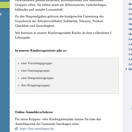
B
Gruppen offen. Sie bilden somit ein differenziertes, vielschichtiges,
Ce
bildendes und soziales Lernumfeld.
g
C
Zu den Hauptaufgaben gehören die kindgerechte Umsetzung der
Gö
Grundwerte der Arbeiterwohlfahrt, Solidarität, Toleranz, Freiheit,
H
Gleichheit und Gerechtigkeit.
H
Wir betreuen in unserer Kindertagesstätte Kinder ab dem vollendeten 1.
He
Lebensjahr.
La
La
La
In unserer Kindertagesstätte gibt es:
La
La
eine Vormittagsgruppe
L
R
eine Ganztagsgruppe
eine Integrationsgruppe
drei Krippengruppen
Online-Anmeldeverfahren:
Für einen Krippen- oder Kindergartenplatz nutzen Sie bitte das
Anmeldeportal der Gemeinde Isernhagen unter
https://kita.isernhagen.de/