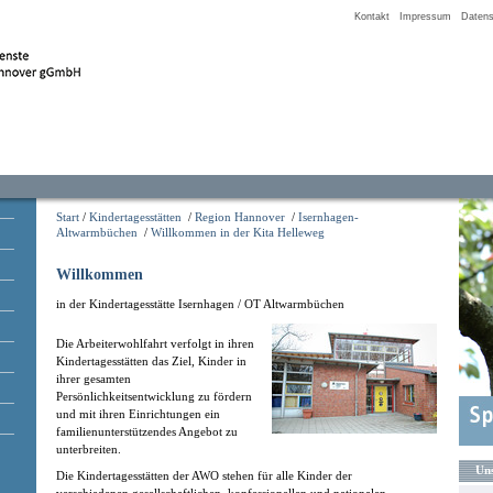
Kontakt
Impressum
Datens
Start
/
Kindertagesstätten
/
Region Hannover
/
Isernhagen-
Altwarmbüchen
/
Willkommen in der Kita Helleweg
Willkommen
in der Kindertagesstätte Isernhagen / OT Altwarmbüchen
Die Arbeiterwohlfahrt verfolgt in ihren
Kindertagesstätten das Ziel, Kinder in
ihrer gesamten
Persönlichkeitsentwicklung zu fördern
und mit ihren Einrichtungen ein
familienunterstützendes Angebot zu
unterbreiten.
Uns
Die Kindertagesstätten der AWO stehen für alle Kinder der
verschiedenen gesellschaftlichen, konfessionellen und nationalen