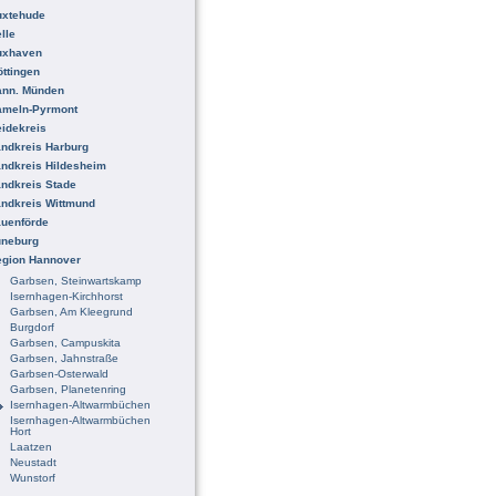
uxtehude
lle
uxhaven
ttingen
ann. Münden
ameln-Pyrmont
idekreis
ndkreis Harburg
ndkreis Hildesheim
ndkreis Stade
ndkreis Wittmund
uenförde
üneburg
egion Hannover
Garbsen, Steinwartskamp
Isernhagen-Kirchhorst
Garbsen, Am Kleegrund
Burgdorf
Garbsen, Campuskita
Garbsen, Jahnstraße
Garbsen-Osterwald
Garbsen, Planetenring
Isernhagen-Altwarmbüchen
Isernhagen-Altwarmbüchen
Hort
Laatzen
Neustadt
Wunstorf