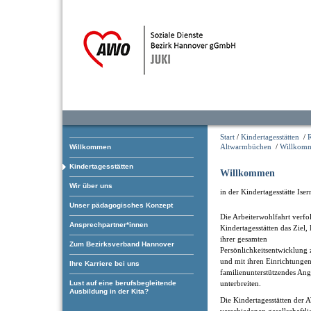
Start
/
Kindertagesstätten
/
Altwarmbüchen
/
Willkomm
Willkommen
Kindertagesstätten
Willkommen
Wir über uns
in der Kindertagesstätte Is
Unser pädagogisches Konzept
Die Arbeiterwohlfahrt verfol
Ansprechpartner*innen
Kindertagesstätten das Ziel,
ihrer gesamten
Zum Bezirksverband Hannover
Persönlichkeitsentwicklung 
und mit ihren Einrichtungen
Ihre Karriere bei uns
familienunterstützendes An
Lust auf eine berufsbegleitende
unterbreiten.
Ausbildung in der Kita?
Die Kindertagesstätten der 
verschiedenen gesellschaftl