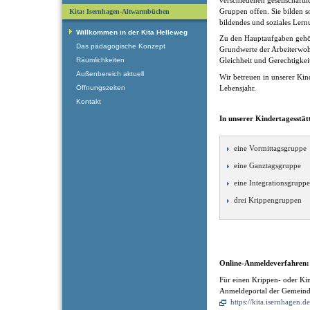
Gruppen offen. Sie bilden som
Kita: Isernhagen-Altwarmbüchen
bildendes und soziales Lern
Willkommen in der Kita Helleweg
Zu den Hauptaufgaben gehö
Das pädagogische Konzept
Grundwerte der Arbeiterwohlf
Räumlichkeiten
Gleichheit und Gerechtigkei
Außenbereich aktuell
Wir betreuen in unserer Kin
Öffnungszeiten
Lebensjahr.
Kontakt
In unserer Kindertagesstätt
eine Vormittagsgruppe
eine Ganztagsgruppe
eine Integrationsgruppe
drei Krippengruppen
Online-Anmeldeverfahren:
Für einen Krippen- oder Kin
Anmeldeportal der Gemeind
https://kita.isernhagen.de