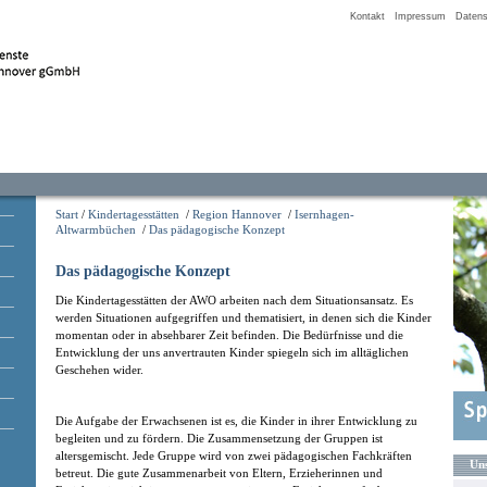
Kontakt
Impressum
Datens
Start
/
Kindertagesstätten
/
Region Hannover
/
Isernhagen-
Altwarmbüchen
/
Das pädagogische Konzept
Das pädagogische Konzept
Die Kindertagesstätten der AWO arbeiten nach dem Situationsansatz. Es
werden Situationen aufgegriffen und thematisiert, in denen sich die Kinder
momentan oder in absehbarer Zeit befinden. Die Bedürfnisse und die
Entwicklung der uns anvertrauten Kinder spiegeln sich im alltäglichen
Geschehen wider.
Die Aufgabe der Erwachsenen ist es, die Kinder in ihrer Entwicklung zu
begleiten und zu fördern. Die Zusammensetzung der Gruppen ist
altersgemischt. Jede Gruppe wird von zwei pädagogischen Fachkräften
Uns
betreut. Die gute Zusammenarbeit von Eltern, Erzieherinnen und