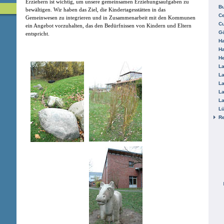
Erziehern ist wichtig, um unsere gemeinsamen Erziehungsaufgaben zu
B
bewältigen. Wir haben das Ziel, die Kindertagesstätten in das
Ce
Gemeinwesen zu integrieren und in Zusammenarbeit mit den Kommunen
C
ein Angebot vorzuhalten, das den Bedürfnissen von Kindern und Eltern
Gö
entspricht.
H
H
He
La
La
La
La
La
L
R