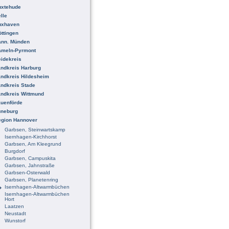
uxtehude
lle
uxhaven
ttingen
ann. Münden
ameln-Pyrmont
idekreis
ndkreis Harburg
ndkreis Hildesheim
ndkreis Stade
ndkreis Wittmund
uenförde
üneburg
egion Hannover
Garbsen, Steinwartskamp
Isernhagen-Kirchhorst
Garbsen, Am Kleegrund
Burgdorf
Garbsen, Campuskita
Garbsen, Jahnstraße
Garbsen-Osterwald
Garbsen, Planetenring
Isernhagen-Altwarmbüchen
Isernhagen-Altwarmbüchen
Hort
Laatzen
Neustadt
Wunstorf