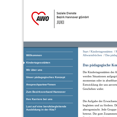
Start
/
Kindertagesstätten
/
Altwarmbüchen
/
Das päda
Willkommen
Kindertagesstätten
Das pädagogische Ko
Wir über uns
Die Kindertagesstätten der 
werden Situationen aufgegrif
Unser pädagogisches Konzept
momentan oder in absehbarer
Ansprechpartner*innen
Entwicklung der uns anvertr
Geschehen wider.
Zum Bezirksverband Hannover
Ihre Karriere bei uns
Die Aufgabe der Erwachsenen
begleiten und zu fördern. 
Lust auf eine berufsbegleitende
altersgemischt. Jede Grupp
Ausbildung in der Kita?
betreut. Die gute Zusammen