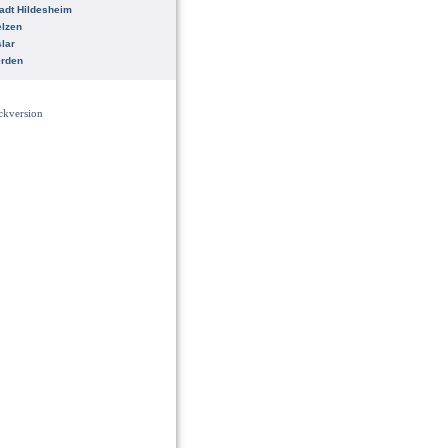
adt Hildesheim
lzen
lar
erden
ckversion