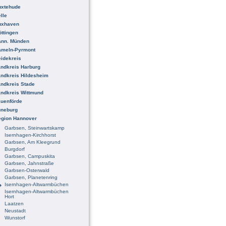
uxtehude
lle
uxhaven
ttingen
ann. Münden
ameln-Pyrmont
idekreis
ndkreis Harburg
ndkreis Hildesheim
ndkreis Stade
ndkreis Wittmund
uenförde
üneburg
egion Hannover
Garbsen, Steinwartskamp
Isernhagen-Kirchhorst
Garbsen, Am Kleegrund
Burgdorf
Garbsen, Campuskita
Garbsen, Jahnstraße
Garbsen-Osterwald
Garbsen, Planetenring
Isernhagen-Altwarmbüchen
Isernhagen-Altwarmbüchen
Hort
Laatzen
Neustadt
Wunstorf