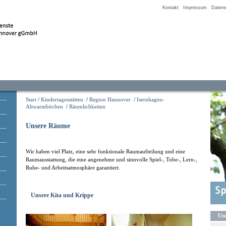
Kontakt
Impressum
Datens
Start
/
Kindertagesstätten
/
Region Hannover
/
Isernhagen-
Altwarmbüchen
/
Räumlichkeiten
Unsere Räume
Wir haben viel Platz, eine sehr funktionale Raumaufteilung und eine
Raumausstattung, die eine angenehme und sinnvolle Spiel-, Tobe-, Lern-,
Ruhe- und Arbeitsatmosphäre garantiert.
Unsere Kita und Krippe
Uns