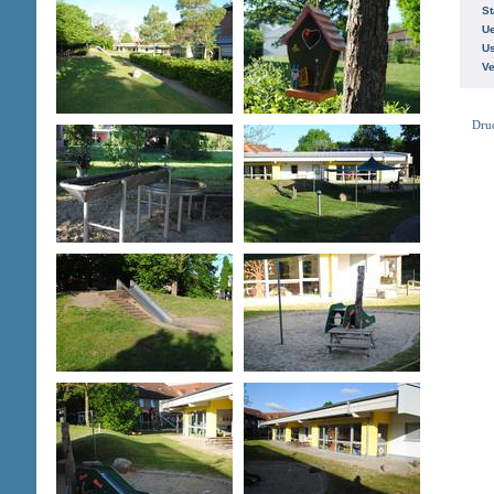
St
Ue
Us
V
Dru