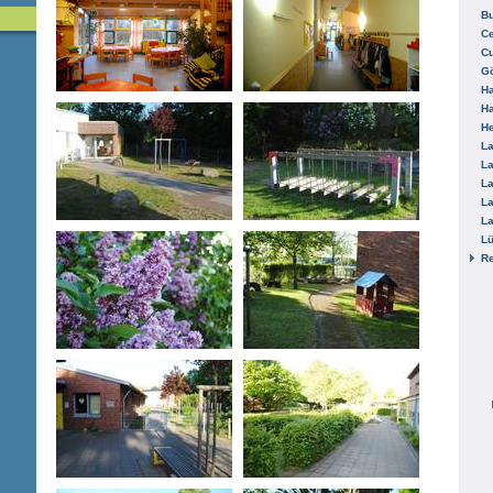
B
Ce
C
Gö
H
H
He
La
La
La
La
La
L
R