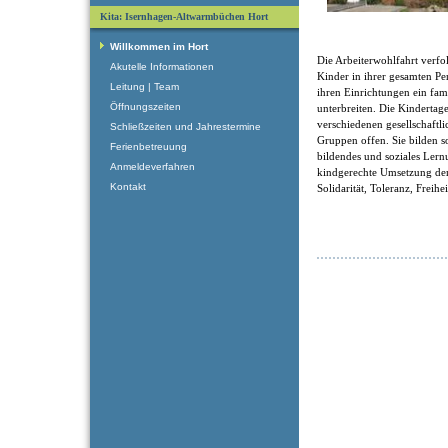
Kita: Isernhagen-Altwarmbüchen Hort
Willkommen im Hort
Die Arbeiterwohlfahrt verfol
Akutelle Informationen
Kinder in ihrer gesamten Pe
Leitung | Team
ihren Einrichtungen ein fam
Öffnungszeiten
unterbreiten. Die Kindertage
verschiedenen gesellschaftl
Schließzeiten und Jahrestermine
Gruppen offen. Sie bilden som
Ferienbetreuung
bildendes und soziales Ler
Anmeldeverfahren
kindgerechte Umsetzung der
Kontakt
Solidarität, Toleranz, Freihe