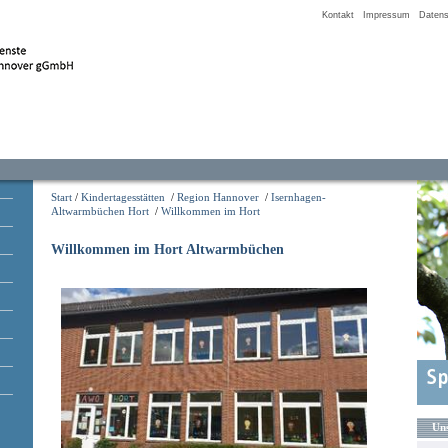
Kontakt
Impressum
Datens
Start
/
Kindertagesstätten
/
Region Hannover
/
Isernhagen-
Altwarmbüchen Hort
/
Willkommen im Hort
Willkommen im Hort Altwarmbüchen
Uns