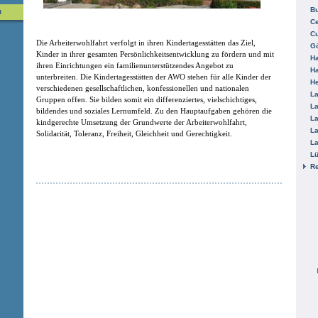
B
t
Ce
C
Die Arbeiterwohlfahrt verfolgt in ihren Kindertagesstätten das Ziel,
Gö
Kinder in ihrer gesamten Persönlichkeitsentwicklung zu fördern und mit
H
ihren Einrichtungen ein familienunterstützendes Angebot zu
H
unterbreiten. Die Kindertagesstätten der AWO stehen für alle Kinder der
He
verschiedenen gesellschaftlichen, konfessionellen und nationalen
La
Gruppen offen. Sie bilden somit ein differenziertes, vielschichtiges,
La
bildendes und soziales Lernumfeld. Zu den Hauptaufgaben gehören die
La
kindgerechte Umsetzung der Grundwerte der Arbeiterwohlfahrt,
La
Solidarität, Toleranz, Freiheit, Gleichheit und Gerechtigkeit.
La
L
R