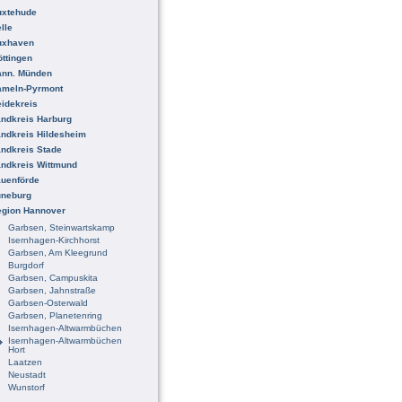
uxtehude
lle
uxhaven
ttingen
ann. Münden
ameln-Pyrmont
idekreis
ndkreis Harburg
ndkreis Hildesheim
ndkreis Stade
ndkreis Wittmund
uenförde
üneburg
egion Hannover
Garbsen, Steinwartskamp
Isernhagen-Kirchhorst
Garbsen, Am Kleegrund
Burgdorf
Garbsen, Campuskita
Garbsen, Jahnstraße
Garbsen-Osterwald
Garbsen, Planetenring
Isernhagen-Altwarmbüchen
Isernhagen-Altwarmbüchen
Hort
Laatzen
Neustadt
Wunstorf