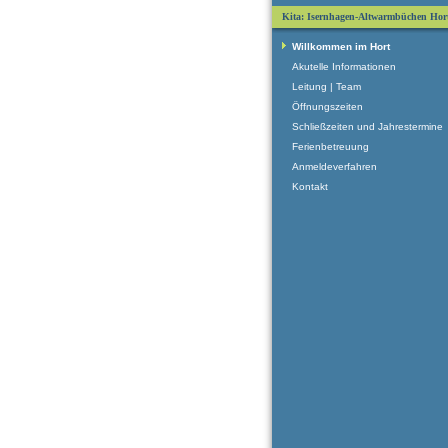
Kita: Isernhagen-Altwarmbüchen Hor
Willkommen im Hort
Akutelle Informationen
Leitung | Team
Öffnungszeiten
Schließzeiten und Jahrestermine
Ferienbetreuung
Anmeldeverfahren
Kontakt