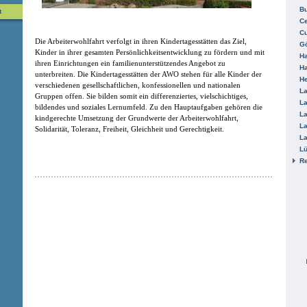
B
t
Ce
C
Die Arbeiterwohlfahrt verfolgt in ihren Kindertagesstätten das Ziel,
Gö
Kinder in ihrer gesamten Persönlichkeitsentwicklung zu fördern und mit
H
ihren Einrichtungen ein familienunterstützendes Angebot zu
H
unterbreiten. Die Kindertagesstätten der AWO stehen für alle Kinder der
He
verschiedenen gesellschaftlichen, konfessionellen und nationalen
La
Gruppen offen. Sie bilden somit ein differenziertes, vielschichtiges,
La
bildendes und soziales Lernumfeld. Zu den Hauptaufgaben gehören die
La
kindgerechte Umsetzung der Grundwerte der Arbeiterwohlfahrt,
La
Solidarität, Toleranz, Freiheit, Gleichheit und Gerechtigkeit.
La
L
R