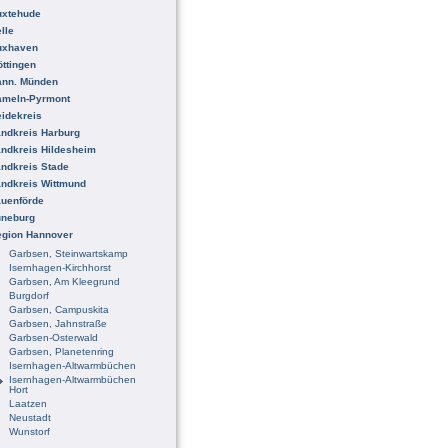
uxtehude
lle
uxhaven
ttingen
ann. Münden
ameln-Pyrmont
idekreis
ndkreis Harburg
ndkreis Hildesheim
ndkreis Stade
ndkreis Wittmund
uenförde
üneburg
egion Hannover
Garbsen, Steinwartskamp
Isernhagen-Kirchhorst
Garbsen, Am Kleegrund
Burgdorf
Garbsen, Campuskita
Garbsen, Jahnstraße
Garbsen-Osterwald
Garbsen, Planetenring
Isernhagen-Altwarmbüchen
Isernhagen-Altwarmbüchen
Hort
Laatzen
Neustadt
Wunstorf