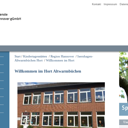
Kontakt
Impressum
Datens
Start
/
Kindertagesstätten
/
Region Hannover
/
Isernhagen-
Altwarmbüchen Hort
/
Willkommen im Hort
Willkommen im Hort Altwarmbüchen
Uns