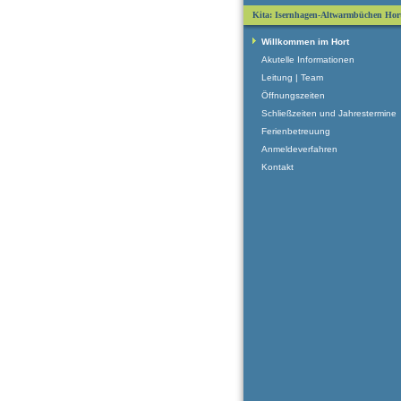
Kita: Isernhagen-Altwarmbüchen Hor
Willkommen im Hort
Akutelle Informationen
Leitung | Team
Öffnungszeiten
Schließzeiten und Jahrestermine
Ferienbetreuung
Anmeldeverfahren
Kontakt