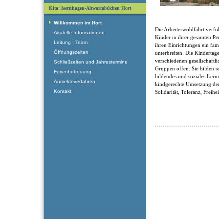
Kita: Isernhagen-Altwarmbüchen Hort
Willkommen im Hort
Die Arbeiterwohlfahrt verfol
Akutelle Informationen
Kinder in ihrer gesamten Pe
Leitung | Team
ihren Einrichtungen ein fam
Öffnungszeiten
unterbreiten. Die Kindertage
verschiedenen gesellschaftl
Schließzeiten und Jahrestermine
Gruppen offen. Sie bilden som
Ferienbetreuung
bildendes und soziales Ler
Anmeldeverfahren
kindgerechte Umsetzung der
Kontakt
Solidarität, Toleranz, Freihe