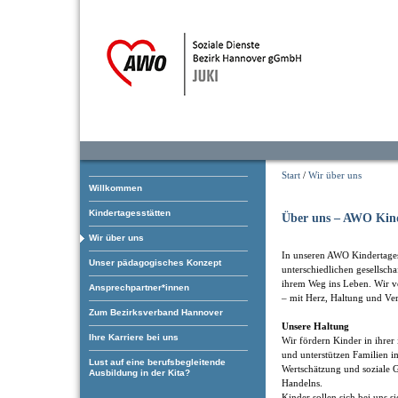
Start
/
Wir über uns
Willkommen
Kindertagesstätten
Über uns – AWO Kind
Wir über uns
In unseren AWO Kindertagess
Unser pädagogisches Konzept
unterschiedlichen gesellsch
ihrem Weg ins Leben. Wir ve
Ansprechpartner*innen
– mit Herz, Haltung und Ve
Zum Bezirksverband Hannover
Unsere Haltung
Ihre Karriere bei uns
Wir fördern Kinder in ihrer
und unterstützen Familien i
Lust auf eine berufsbegleitende
Wertschätzung und soziale G
Ausbildung in der Kita?
Handelns.
Kinder sollen sich bei uns