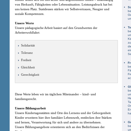
von Herkunft, Fähigkeiten oder Lebenssituation. Leistungsdruck hat bei
So
uns keinen Platz. Stattdessen stärken wir Selbstvertrauen, Neugier und
be
soziale Kompetenzen.
Ge
un
Unsere Werte
To
Unsere pädagogische Arbeit basiert auf den Grundwerten der
be
Arbeiterwohlfahrt:
un
Ki
zu
Solidarität
di
ei
Toleranz
Se
Freiheit
Fr
be
Gleichheit
Fä
Fr
Gerechtigkeit
ac
Gl
be
Diese Werte leben wir im täglichen Miteinander – kind- und
un
He
familiengerecht.
Ta
Or
Unsere Bildungsarbeit
En
Unsere Kindertagesstätten sind Orte des Lernens und der Geborgenheit.
ha
Kinder erweitern hier ihre familiäre Lebenswelt, entdecken ihre Stärken
und lernen, Verantwortung für sich und andere zu übernehmen.
Ge
be
Unsere Bildungsangebote orientieren sich an den Bedürfnissen der
un