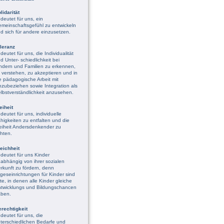
lidarität
deutet für uns, ein
meinschaftsgefühl zu entwickeln
d sich für andere einzusetzen.
leranz
deutet für uns, die Individualität
d Unter- schiedlichkeit bei
ndern und Familien zu erkennen,
 verstehen, zu akzeptieren und in
e pädagogische Arbeit mit
nzubeziehen sowie Integration als
lbstverständlichkeit anzusehen.
eiheit
deutet für uns, individuelle
higkeiten zu entfalten und die
eiheit Andersdenkender zu
hten.
eichheit
deutet für uns Kinder
abhängig von ihrer sozialen
rkunft zu fördern, denn
geseinrichtungen für Kinder sind
te, in denen alle Kinder gleiche
twicklungs und Bildungschancen
ben.
rechtigkeit
deutet für uns, die
terschiedlichen Bedarfe und